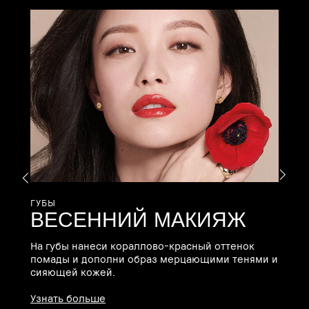
Г
С
цв
гл
У
ГУБЫ
ВЕСЕННИЙ МАКИЯЖ
На губы нанеси кораллово-красный оттенок
помады и дополни образ мерцающими тенями и
сияющей кожей.
Узнать больше