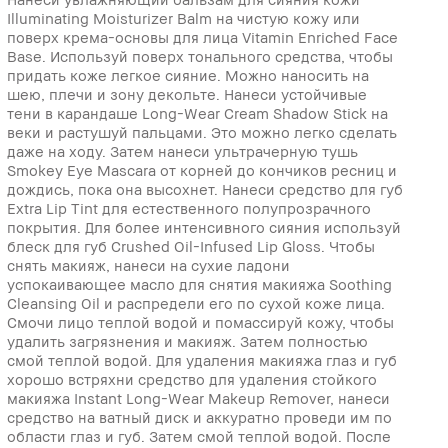
Illuminating Moisturizer Balm на чистую кожу или
поверх крема-основы для лица Vitamin Enriched Face
Base. Используй поверх тонального средства, чтобы
придать коже легкое сияние. Можно наносить на
шею, плечи и зону декольте. Нанеси устойчивые
тени в карандаше Long-Wear Cream Shadow Stick на
веки и растушуй пальцами. Это можно легко сделать
даже на ходу. Затем нанеси ультрачерную тушь
Smokey Eye Mascara от корней до кончиков ресниц и
дождись, пока она высохнет. Нанеси средство для губ
Extra Lip Tint для естественного полупрозрачного
покрытия. Для более интенсивного сияния используй
блеск для губ Crushed Oil-Infused Lip Gloss. Чтобы
снять макияж, нанеси на сухие ладони
успокаивающее масло для снятия макияжа Soothing
Cleansing Oil и распредели его по сухой коже лица.
Смочи лицо теплой водой и помассируй кожу, чтобы
удалить загрязнения и макияж. Затем полностью
смой теплой водой. Для удаления макияжа глаз и губ
хорошо встряхни средство для удаления стойкого
макияжа Instant Long-Wear Makeup Remover, нанеси
средство на ватный диск и аккуратно проведи им по
области глаз и губ. Затем смой теплой водой. После