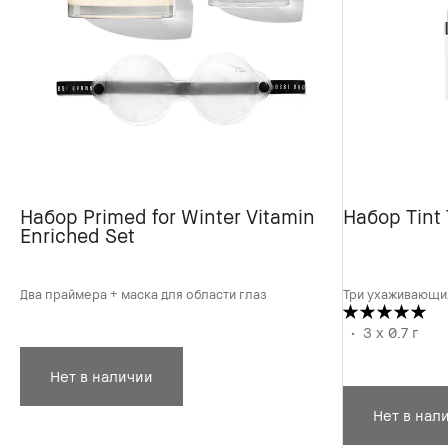
Набор Primed for Winter Vitamin
Набор Tint 
Enriched Set
Два праймера + маска для области глаз
Три ухаживающих
3 x 0.7 г
Нет в наличии
Нет в нал