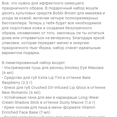
Все, что нужно для эффектного сияющего
праздничного образа. В подарочный набор вошли
десять культовых средств Bobbi Brown для макияжа и
ухода за кожей, включая четыре полноразмерных
бестселлера. Теперь у тебя будет все необходимое
для подготовки кожи и создания безупречного
образа, независимо от того, захочешь ли ты остаться
дома или отправиться на вечеринку. Благодаря яркой
упаковке, которая передает магию и энергию
праздничного Нью-Йорка, набор станет идеальным
вариантом подарка.
В лимитированный набор входят:
• Ультрачерная тушь для ресниц Smokey Eye Mascara
(6 мл)
• Средство для губ Extra Lip Tint в оттенке Bare
Raspberry (2,3 г)
• Блеск для губ Crushed Oil-Infused Lip Gloss в оттенке
New Romantic (6 мл)
• Устойчивые тени для век в карандаше Long-Wear
Cream Shadow Stick в оттенке Dusty Mauve (1,6 г)
• Крем-основа для лица в мини-формате Vitamin
Enriched Face Base (7 мл)
• Восстанавливающий крем для глаз в мини-формате