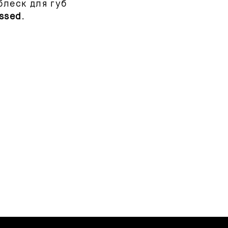
блеск для губ
ssed
.