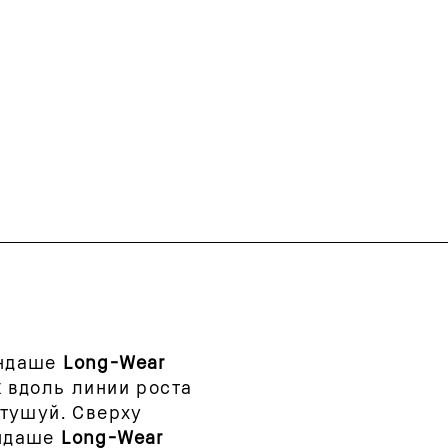
андаше
Long-Wear
k
вдоль линии роста
стушуй. Сверху
андаше
Long-Wear