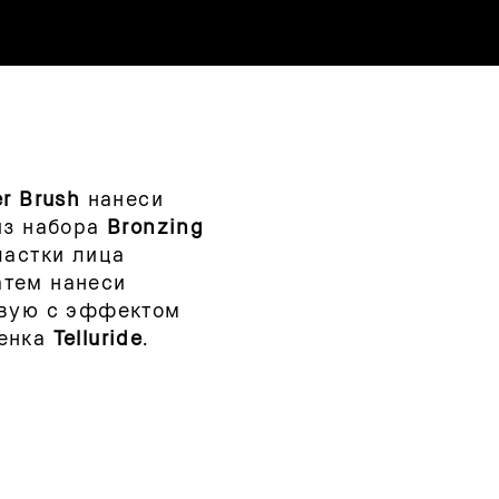
r Brush
нанеси
из набора
Bronzing
астки лица
атем нанеси
овую с эффектом
енка
Telluride
.