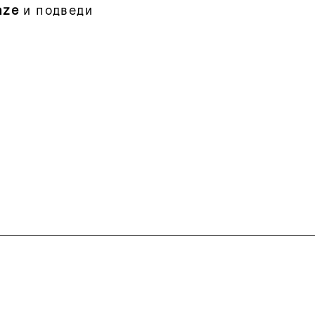
nze
и подведи