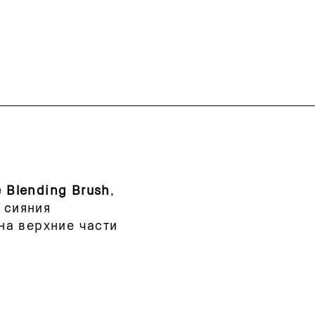
e Blending Brush
,
 сияния
на верхние части