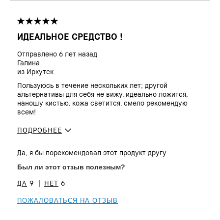
результат, Прост в использовании,
Стойкость, Устойчивый
ИДЕАЛЬНОЕ СРЕДСТВО !
Отправлено
6 лет назад
Галина
из
Иркутск
Пользуюсь в течение нескольких лет; другой
альтернативы для себя не вижу. идеально ложится,
наношу кистью. кожа светится. смело рекомендую
всем!
ПОДРОБНЕЕ
Сколько вам
45 - 54
Да, я бы порекомендовал этот продукт другу
лет?
Тип кожи
Сухая
Был ли этот отзыв полезным?
Тон кожи
От среднего до темного
9
6
Проблема(ы)
Признаки старения
кожи
ПОЖАЛОВАТЬСЯ НА ОТЗЫВ
Преимущества
Естественное сияние, Мгновенный
результат, Устойчивый