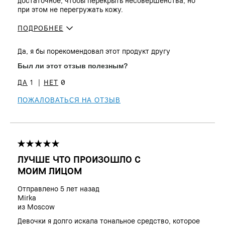
достаточное, чтобы перекрыть несовершенства, но
при этом не перегружать кожу.
ПОДРОБНЕЕ
Сколько вам
19 - 24
Да, я бы порекомендовал этот продукт другу
лет?
Тип кожи
Нормальная
Был ли этот отзыв полезным?
Тон кожи
От светлого до среднего
1
0
Преимущества
Естественное сияние, Прост в
использовании, Стойкость
ПОЖАЛОВАТЬСЯ НА ОТЗЫВ
ЛУЧШЕ ЧТО ПРОИЗОШЛО С
МОИМ ЛИЦОМ
Отправлено
5 лет назад
Mirka
из
Moscow
Девочки я долго искала тональное средство, которое