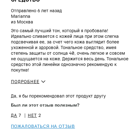
Отправлено
6 лет назад
Marianna
из
Москва
Это самый лучший тон, который я пробовала!
Идеально сливается с кожей лица при этом слегка
подсвечивая ее, за счет чего кожа выглядит более
ухоженной и здоровой. Тональное средство, имея
степень защиты от солнца 40, очень легкое и совсем
не ощущается на коже. Держится весь день. Тональное
средство этой линейки однозначно рекомендую к
покупке!
ПОДРОБНЕЕ
Сколько вам
35 - 44
Да, я бы порекомендовал этот продукт другу
лет?
Тип кожи
Сухая
Был ли этот отзыв полезным?
Тон кожи
От светлого до среднего
7
2
Проблема(ы)
Покраснения
кожи
ПОЖАЛОВАТЬСЯ НА ОТЗЫВ
Преимущества
Естественное покрытие,
Естественное сияние, Мгновенный