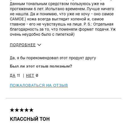
Данным тональным средством пользуюсь уже на
протяжении 6 лет. Испытано временем. Лучше ничего
не нашла. Да и понимаю, что уже не хочу - оно самое
САМОЕ.) кожа всегда выглядит холеной и, самое
главное - его не чувствуешь на лице. P. S.: Отдельная
благодарность за то, что поменяли формат подачи. Уж
очень неудобно было с пипеткой)
ПОДРОБНЕЕ
Сколько вам
25 - 34
Да, я бы порекомендовал этот продукт другу
лет?
Тип кожи
Нормальная
Был ли этот отзыв полезным?
Тон кожи
От светлого до среднего
11
0
Проблема(ы)
Неровный тон, Покраснения, очень
кожи
усталый вид:)
ПОЖАЛОВАТЬСЯ НА ОТЗЫВ
Преимущества
Вкуснопахнущий, Естественное
сияние, Легчайший, Мгновенный
результат, Прост в использовании,
Устойчивый
КЛАССНЫЙ ТОН