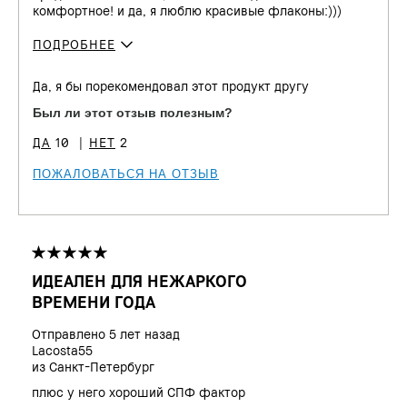
комфортное! и да, я люблю красивые флаконы:)))
ПОДРОБНЕЕ
Сколько вам
45 - 54
Да, я бы порекомендовал этот продукт другу
лет?
Тип кожи
Сухая
Был ли этот отзыв полезным?
Тон кожи
От светлого до среднего
10
2
Проблема(ы)
Неровный тон, Признаки
кожи
старения
ПОЖАЛОВАТЬСЯ НА ОТЗЫВ
Преимущества
Естественное покрытие,
Устойчивый
ИДЕАЛЕН ДЛЯ НЕЖАРКОГО
ВРЕМЕНИ ГОДА
Отправлено
5 лет назад
Lacosta55
из
Санкт-Петербург
плюс у него хороший СПФ фактор