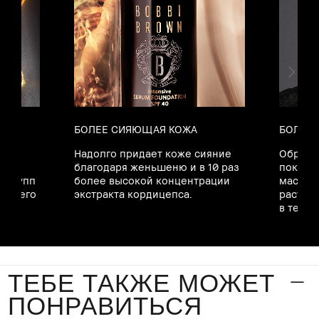
БОЛЕЕ СИЯЮЩАЯ КОЖА
БОЛЕЕ 
Надолго придает коже сияние
Образу
благодаря женьшеню и в 10 раз
покрыт
 групп
более высокой концентрации
маски, 
 синего
экстракта кордицепса.
растека
в течен
ТЕБЕ ТАКЖЕ МОЖЕТ
ПОНРАВИТЬСЯ