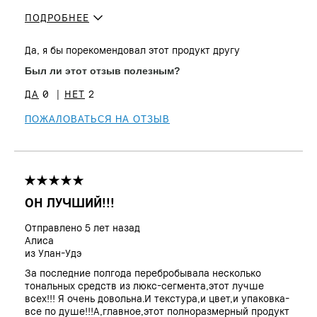
ПОДРОБНЕЕ
Сколько вам
25 - 34
Да, я бы порекомендовал этот продукт другу
лет?
Тип кожи
Нормальная
Был ли этот отзыв полезным?
Тон кожи
От светлого до среднего
0
2
Проблема(ы)
Акне, Неровный тон, Покраснения
кожи
ПОЖАЛОВАТЬСЯ НА ОТЗЫВ
Преимущества
Мгновенный результат, Прост в
использовании
ОН ЛУЧШИЙ!!!
Отправлено
5 лет назад
Алиса
из
Улан-Удэ
За последние полгода перебробывала несколько
тональных средств из люкс-сегмента,этот лучше
всех!!! Я очень довольна.И текстура,и цвет,и упаковка-
все по душе!!!А,главное,этот полноразмерный продукт