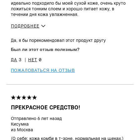
идеально подходило бы моей сухой коже, очень круто
ложиться тонким слоем и хорошо питает кожу, в
течении дня кожа увлажненная.
ПОДРОБНЕЕ
Сколько вам
25 - 34
Да, я бы порекомендовал этот продукт другу
лет?
Тон кожи
От среднего до темного
Был ли этот отзыв полезным?
Проблема(ы)
Неровный тон
3
0
кожи
Преимущества
Естественное покрытие,
ПОЖАЛОВАТЬСЯ НА ОТЗЫВ
Естественное сияние, Устойчивый
ПРЕКРАСНОЕ СРЕДСТВО!
Отправлено
6 лет назад
Кисумка
из
Москва
(О себе: кожа комби в т-зоне, нормальная на щеках.)