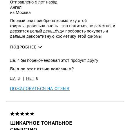
Отправлено
6 лет назад
Ангел
из
Москва
Первый раз приобрела косметику этой
фирмы...довольна очень....тон ложиться не заметно, и
держится целый день...буду пробовать покупать и
дальше декоративную косметику этой фирмы
ПОДРОБНЕЕ
Сколько вам
35 - 44
Да, я бы порекомендовал этот продукт другу
лет?
Тип кожи
Нормальная
Был ли этот отзыв полезным?
Тон кожи
От светлого до среднего
3
0
Проблема(ы)
Гиперпигментация, Неровный тон,
кожи
Признаки старения
ПОЖАЛОВАТЬСЯ НА ОТЗЫВ
Преимущества
Естественное сияние, Прост в
использовании, Стойкость,
Устойчивый
ШИКАРНОЕ ТОНАЛЬНОЕ
СРЕДСТВО